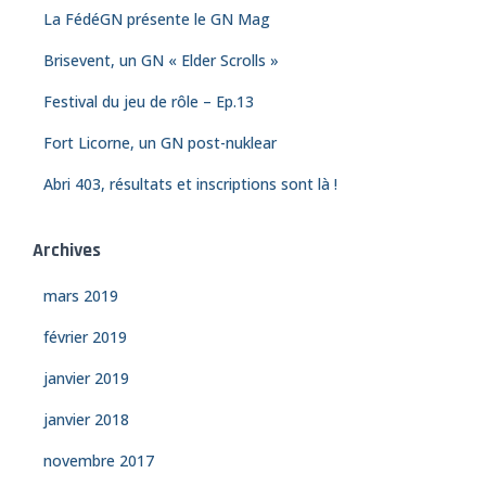
h
La FédéGN présente le GN Mag
e
Brisevent, un GN « Elder Scrolls »
r
Festival du jeu de rôle – Ep.13
:
Fort Licorne, un GN post-nuklear
Abri 403, résultats et inscriptions sont là !
Archives
mars 2019
février 2019
janvier 2019
janvier 2018
novembre 2017