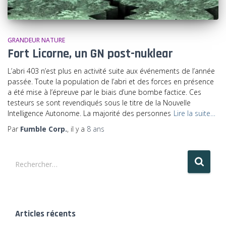
GRANDEUR NATURE
Fort Licorne, un GN post-nuklear
L’abri 403 n’est plus en activité suite aux événements de l’année
passée. Toute la population de l’abri et des forces en présence
a été mise à l’épreuve par le biais d’une bombe factice. Ces
testeurs se sont revendiqués sous le titre de la Nouvelle
Intelligence Autonome. La majorité des personnes
Lire la suite…
Par
Fumble Corp.
, il y a
8 ans
R
Rechercher…
e
c
h
e
r
Articles récents
c