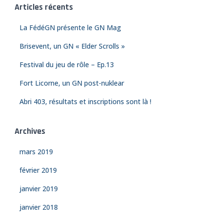
r
Articles récents
c
h
La FédéGN présente le GN Mag
e
Brisevent, un GN « Elder Scrolls »
r
Festival du jeu de rôle – Ep.13
:
Fort Licorne, un GN post-nuklear
Abri 403, résultats et inscriptions sont là !
Archives
mars 2019
février 2019
janvier 2019
janvier 2018