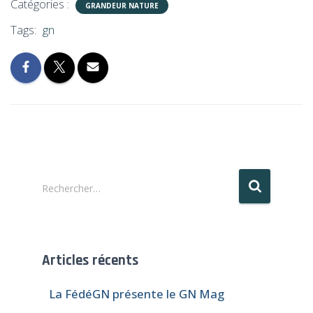
Catégories :
GRANDEUR NATURE
Tags:
gn
R
Rechercher…
e
c
h
e
Articles récents
r
c
La FédéGN présente le GN Mag
h