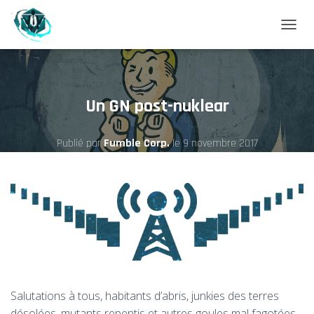
D
É
P
L
Un GN post-nuklear
I
E
Publié par
Fumble Corp.
le
9 novembre 2017
R
L
A
N
A
V
I
G
A
Salutations à tous, habitants d’abris, junkies des terres
T
désolées, mutants repentis et autres goules mal fagotées.