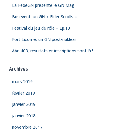
h
La FédéGN présente le GN Mag
e
Brisevent, un GN « Elder Scrolls »
r
Festival du jeu de rôle – Ep.13
:
Fort Licorne, un GN post-nuklear
Abri 403, résultats et inscriptions sont là !
Archives
mars 2019
février 2019
janvier 2019
janvier 2018
novembre 2017