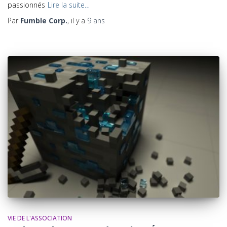
passionnés
Lire la suite…
Par
Fumble Corp.
, il y a
9 ans
VIE DE L'ASSOCIATION