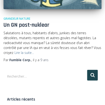
GRANDEUR NATURE
Un GN post-nuklear
Salutations à tous, habitants d’abris, junkies des terres
désolées, mutants repentis et autres goules mal fagotées. La
radioactivité vous manque? La sûreté douteuse d’un abri
contrôlé par une IA qui en veut à vos fesses vous fait rêver? Vous
croyez
Lire la suite…
Par
Fumble Corp.
, il y a
9 ans
R
Rechercher…
e
c
h
e
r
Articles récents
c